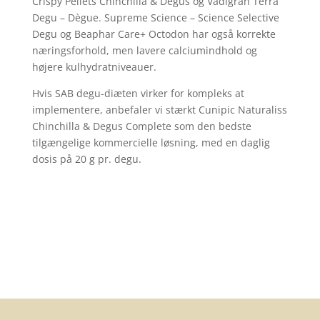
Crispy Pellets Chinchilla & Degus og Vadigran Terra
Degu – Dègue. Supreme Science – Science Selective
Degu og Beaphar Care+ Octodon har også korrekte
næringsforhold, men lavere calciumindhold og
højere kulhydratniveauer.
Hvis SAB degu-diæten virker for kompleks at
implementere, anbefaler vi stærkt Cunipic Naturaliss
Chinchilla & Degus Complete som den bedste
tilgængelige kommercielle løsning, med en daglig
dosis på 20 g pr. degu.