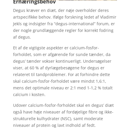
Ernæringsbehov
Degus kræver en diæt, der nøje overholder deres
artspecifikke behov. Ifølge forskning ledet af Vladimir
Jekls og indsigter fra “degus-international” forum, er
der nogle grundlæggende regler for korrekt fodring
af degus.
Et af de vigtigste aspekter er calcium-fosfor-
forholdet, som er afgørende for sunde tænder, da
degus’ tænder vokser kontinuerligt. Undersøgelser
viser, at 60 % af dyrlægebesøgene for degus er
relateret til tandproblemer. For at forhindre dette
skal calcium-fosfor-forholdet være mindst 1,6:1,
mens det optimale niveau er 2:1 med 1-1,2 % totalt
calcium i kosten.
Udover calcium-fosfor-forholdet skal en degus’ diæt
også have høje niveauer af fordøjelige fibre og ikke-
strukturelle kulhydrater (NSC), samt moderate
niveauer af protein og lavt indhold af fedt.