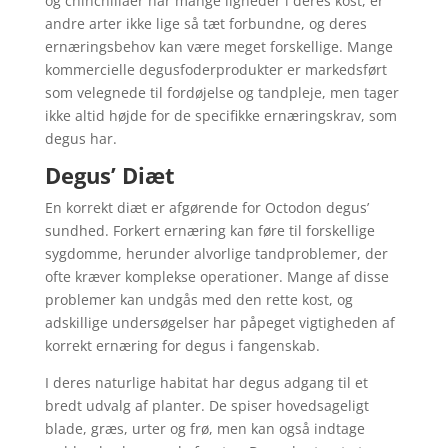
og chinchillaer har mange ligheder i deres kost, er
andre arter ikke lige så tæt forbundne, og deres
ernæringsbehov kan være meget forskellige. Mange
kommercielle degusfoderprodukter er markedsført
som velegnede til fordøjelse og tandpleje, men tager
ikke altid højde for de specifikke ernæringskrav, som
degus har.
Degus’ Diæt
En korrekt diæt er afgørende for Octodon degus’
sundhed. Forkert ernæring kan føre til forskellige
sygdomme, herunder alvorlige tandproblemer, der
ofte kræver komplekse operationer. Mange af disse
problemer kan undgås med den rette kost, og
adskillige undersøgelser har påpeget vigtigheden af
korrekt ernæring for degus i fangenskab.
I deres naturlige habitat har degus adgang til et
bredt udvalg af planter. De spiser hovedsageligt
blade, græs, urter og frø, men kan også indtage