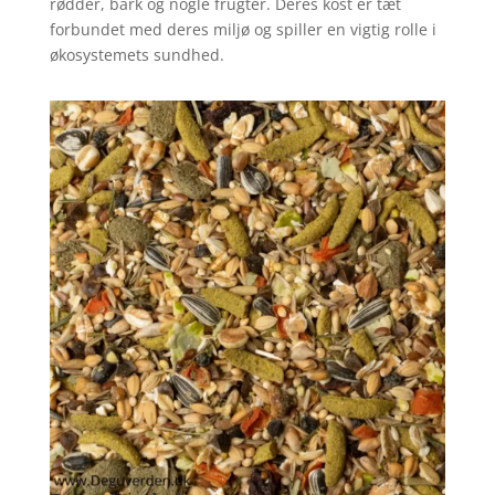
rødder, bark og nogle frugter. Deres kost er tæt
forbundet med deres miljø og spiller en vigtig rolle i
økosystemets sundhed.